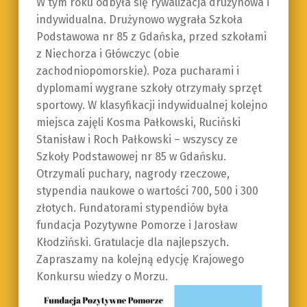
W tym roku odbyła się rywalizacja drużynowa i
indywidualna. Drużynowo wygrała Szkoła
Podstawowa nr 85 z Gdańska, przed szkołami
z Niechorza i Główczyc (obie
zachodniopomorskie). Poza pucharami i
dyplomami wygrane szkoły otrzymały sprzęt
sportowy. W klasyfikacji indywidualnej kolejno
miejsca zajęli Kosma Pałkowski, Ruciński
Stanisław i Roch Pałkowski – wszyscy ze
Szkoły Podstawowej nr 85 w Gdańsku.
Otrzymali puchary, nagrody rzeczowe,
stypendia naukowe o wartości 700, 500 i 300
złotych. Fundatorami stypendiów była
fundacja Pozytywne Pomorze i Jarosław
Kłodziński. Gratulacje dla najlepszych.
Zapraszamy na kolejną edycję Krajowego
Konkursu wiedzy o Morzu.