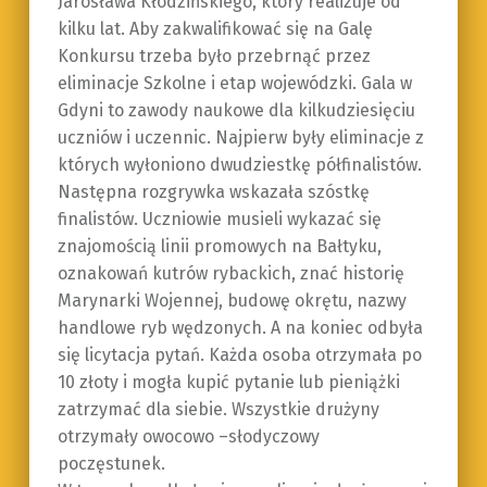
Jarosława Kłodzińskiego, który realizuje od
kilku lat. Aby zakwalifikować się na Galę
Konkursu trzeba było przebrnąć przez
eliminacje Szkolne i etap wojewódzki. Gala w
Gdyni to zawody naukowe dla kilkudziesięciu
uczniów i uczennic. Najpierw były eliminacje z
których wyłoniono dwudziestkę półfinalistów.
Następna rozgrywka wskazała szóstkę
finalistów. Uczniowie musieli wykazać się
znajomością linii promowych na Bałtyku,
oznakowań kutrów rybackich, znać historię
Marynarki Wojennej, budowę okrętu, nazwy
handlowe ryb wędzonych. A na koniec odbyła
się licytacja pytań. Każda osoba otrzymała po
10 złoty i mogła kupić pytanie lub pieniążki
zatrzymać dla siebie. Wszystkie drużyny
otrzymały owocowo –słodyczowy
poczęstunek.